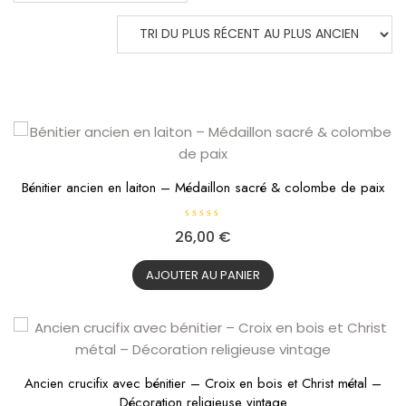
DU
PLUS
RÉCENT
AU
PLUS
ANCIEN
Bénitier ancien en laiton – Médaillon sacré & colombe de paix
N
26,00
€
o
t
e
0
AJOUTER AU PANIER
s
u
r
5
Ancien crucifix avec bénitier – Croix en bois et Christ métal –
Décoration religieuse vintage