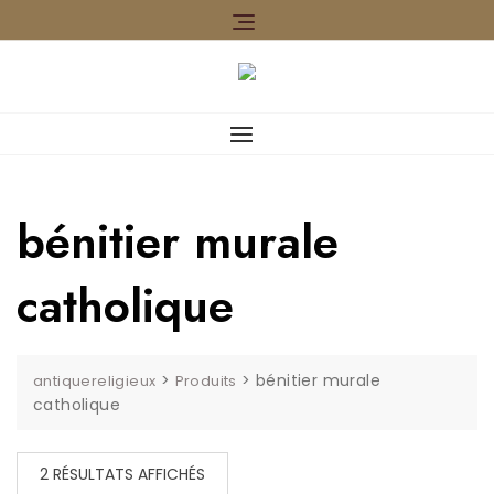
Skip
to
content
bénitier murale
catholique
>
>
bénitier murale
antiquereligieux
Produits
catholique
TRIÉ
2 RÉSULTATS AFFICHÉS