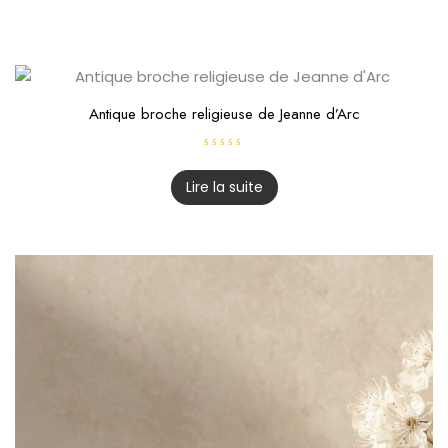
Antique broche religieuse de Jeanne d’Arc
N
o
t
Lire la suite
e
0
s
u
r
5