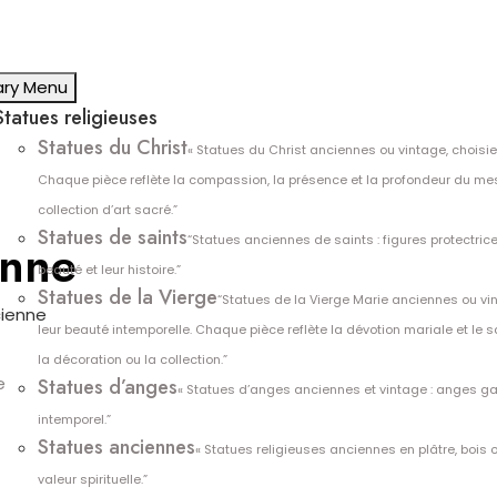
ary Menu
Statues religieuses
Statues du Christ
« Statues du Christ anciennes ou vintage, choisies 
Chaque pièce reflète la compassion, la présence et la profondeur du mess
collection d’art sacré.”
Statues de saints
“Statues anciennes de saints : figures protectrice
enne
beauté et leur histoire.”
Statues de la Vierge
“Statues de la Vierge Marie anciennes ou vin
cienne
leur beauté intemporelle. Chaque pièce reflète la dévotion mariale et le sa
la décoration ou la collection.”
Statues d’anges
« Statues d’anges anciennes et vintage : anges ga
intemporel.”
Statues anciennes
« Statues religieuses anciennes en plâtre, bois 
valeur spirituelle.”