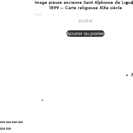
Image pieuse ancienne Saint Alphonse de Liguo
1899 – Carte religieuse XIXe siècle
Note
22,00
€
0
sur
5
Ajouter au panier