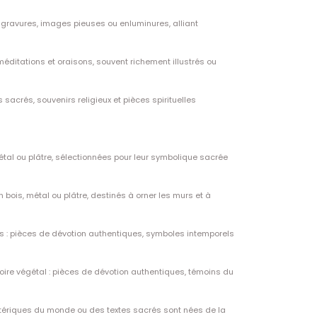
de gravures, images pieuses ou enluminures, alliant
 méditations et oraisons, souvent richement illustrés ou
 sacrés, souvenirs religieux et pièces spirituelles
 métal ou plâtre, sélectionnées pour leur symbolique sacrée
 bois, métal ou plâtre, destinés à orner les murs et à
os : pièces de dévotion authentiques, symboles intemporels
ivoire végétal : pièces de dévotion authentiques, témoins du
sotériques du monde ou des textes sacrés sont nées de la