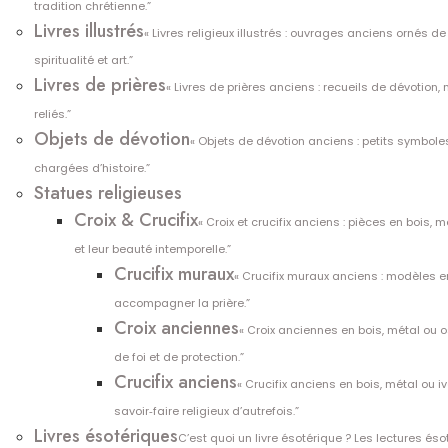
tradition chrétienne.”
Livres illustrés
« Livres religieux illustrés : ouvrages anciens ornés 
spiritualité et art.”
Livres de prières
« Livres de prières anciens : recueils de dévotion,
reliés.”
Objets de dévotion
« Objets de dévotion anciens : petits symboles
chargées d’histoire.”
Statues religieuses
Croix & Crucifix
« Croix et crucifix anciens : pièces en bois,
et leur beauté intemporelle.”
Crucifix muraux
« Crucifix muraux anciens : modèles en
accompagner la prière.”
Croix anciennes
« Croix anciennes en bois, métal ou 
de foi et de protection.”
Crucifix anciens
« Crucifix anciens en bois, métal ou 
savoir‑faire religieux d’autrefois.”
Livres ésotériques
C’est quoi un livre ésotérique ? Les lectures é