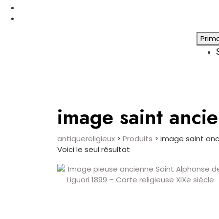
Prim
image saint anci
antiquereligieux
>
Produits
>
image saint an
Voici le seul résultat