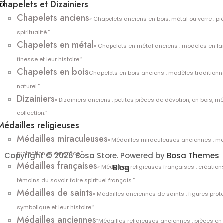
Chapelets et Dizainiers
ri
Chapelets anciens
« Chapelets anciens en bois, métal ou verre : p
spiritualité.”
Chapelets en métal
« Chapelets en métal anciens : modèles en lai
finesse et leur histoire.”
Chapelets en bois
Chapelets en bois anciens : modèles traditionn
naturel.”
Dizainiers
« Dizainiers anciens : petites pièces de dévotion, en bois, mé
collection.”
Médailles religieuses
Médailles miraculeuses
« Médailles miraculeuses anciennes : mo
protection et de grâce.”
Copyright © 2026 Bosa Store. Powered by
Bosa Themes
Médailles françaises
Blog
« Médailles religieuses françaises : création
témoins du savoir‑faire spirituel français.”
Médailles de saints
« Médailles anciennes de saints : figures prote
symbolique et leur histoire.”
Médailles anciennes
“Médailles religieuses anciennes : pièces en 