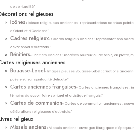
de spiritualité.”
Décorations religieuses
Icônes
« Icônes religieuses anciennes : représentations sacrées peinte
d’Orient et d’Occident.”
Cadres religieux
« Cadres religieux anciens : représentations sacr
dévotionnel d’autrefois.”
Bénitiers
« Bénitiers anciens : modèles muraux ou de table, en plâtre, m
Cartes religieuses anciennes
Bouasse‑Lebel
« Images pieuses Bouasse‑Lebel : créations ancienn
poésie et leur spiritualité délicate.”
Cartes anciennes françaises
« Cartes anciennes françaises : i
témoins du savoir‑faire spirituel et artistique français.”
Cartes de communion
« Cartes de communion anciennes : souven
célébrations religieuses d’autrefois.”
Livres religieux
Missels anciens
« Missels anciens : ouvrages liturgiques d’époque, ri