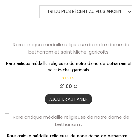
DU
PLUS
RÉCENT
AU
PLUS
ANCIEN
Rare antique médaille religieuse de notre dame de betharram et
saint Michel garicoits
N
21,00
€
o
t
e
0
AJOUTER AU PANIER
s
u
r
5
Rare antique médaille religieuse de notre dame de betharram .