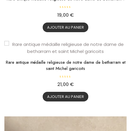
N
19,00
€
o
t
e
0
AJOUTER AU PANIER
s
u
r
5
Rare antique médaille religieuse de notre dame de betharram et
saint Michel garicoits
N
21,00
€
o
t
e
0
AJOUTER AU PANIER
s
u
r
5