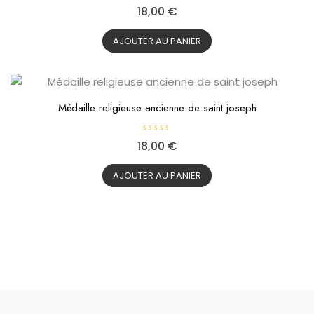
N
18,00
€
o
t
e
0
AJOUTER AU PANIER
s
u
r
5
Médaille religieuse ancienne de saint joseph
N
18,00
€
o
t
e
0
AJOUTER AU PANIER
s
u
r
5