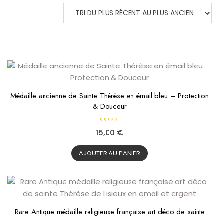
PLUS
RÉCENT
AU
PLUS
ANCIEN
Médaille ancienne de Sainte Thérèse en émail bleu – Protection
& Douceur
N
15,00
€
o
t
e
0
AJOUTER AU PANIER
s
u
r
5
Rare Antique médaille religieuse française art déco de sainte