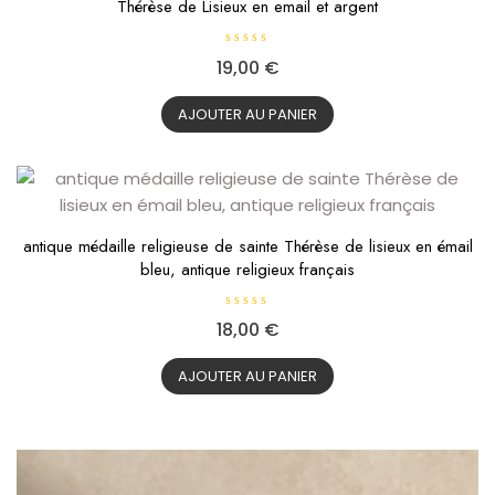
Thérèse de Lisieux en email et argent
N
19,00
€
o
t
e
0
AJOUTER AU PANIER
s
u
r
5
antique médaille religieuse de sainte Thérèse de lisieux en émail
bleu, antique religieux français
N
18,00
€
o
t
e
0
AJOUTER AU PANIER
s
u
r
5