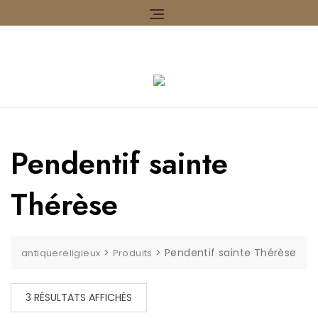
Skip
to
content
Pendentif sainte
Thérèse
>
>
Pendentif sainte Thérèse
antiquereligieux
Produits
TRIÉ
3 RÉSULTATS AFFICHÉS
DU