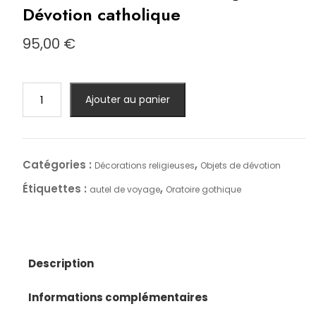
Dévotion catholique
95,00
€
quantité
Ajouter au panier
de
Oratoire
gothique
ancien
Catégories :
,
Décorations religieuses
Objets de dévotion
•
Étiquettes :
,
autel de voyage
Oratoire gothique
Autel
religieux
miniature
•
Portes
Description
ouvrantes
•
Informations complémentaires
Art