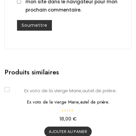
mon site dans le navigateur pour mon
prochain commentaire.
Produits similaires
Ex voto de la vierge Marie,autel de prière.
N
18,00
€
o
t
e
0
AJOUTER AU PANIER
s