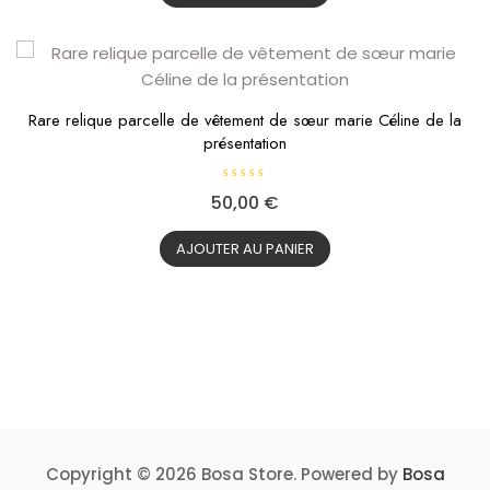
u
r
5
Rare relique parcelle de vêtement de sœur marie Céline de la
présentation
N
50,00
€
o
t
e
0
AJOUTER AU PANIER
s
u
r
5
Copyright © 2026 Bosa Store. Powered by
Bosa