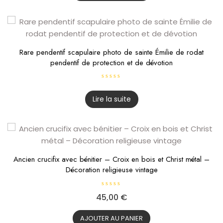
u
r
5
Rare pendentif scapulaire photo de sainte Émilie de rodat
pendentif de protection et de dévotion
N
o
t
Lire la suite
e
0
s
u
r
5
Ancien crucifix avec bénitier – Croix en bois et Christ métal –
Décoration religieuse vintage
N
45,00
€
o
t
e
0
AJOUTER AU PANIER
s