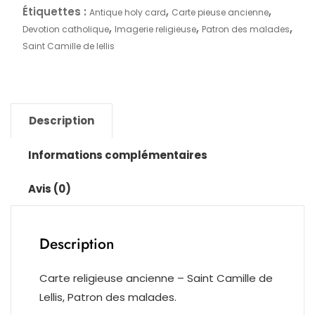
Étiquettes :
,
,
Antique holy card
Carte pieuse ancienne
Camille
,
,
,
Devotion catholique
Imagerie religieuse
Patron des malades
de
Saint Camille de lellis
Lellis,
Patron
des
malades
Description
Informations complémentaires
Avis (0)
Description
Carte religieuse ancienne – Saint Camille de
Lellis, Patron des malades.