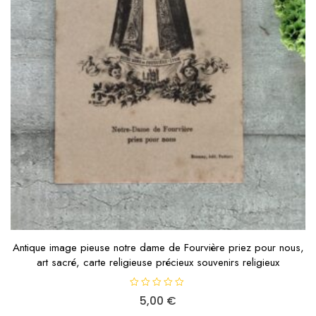
Antique image pieuse notre dame de Fourvière priez pour nous,
art sacré, carte religieuse précieux souvenirs religieux
N
5,00
€
o
t