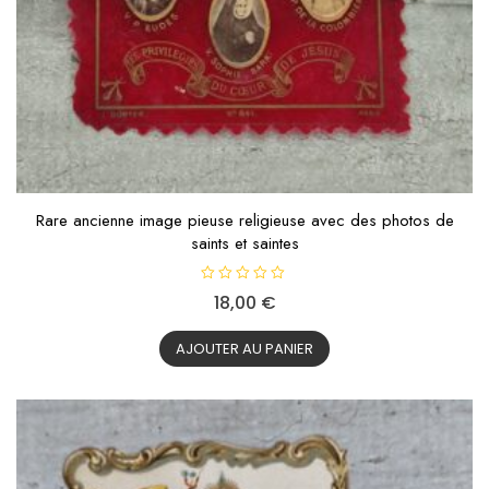
Rare ancienne image pieuse religieuse avec des photos de
saints et saintes
N
18,00
€
o
t
e
0
AJOUTER AU PANIER
s
u
r
5