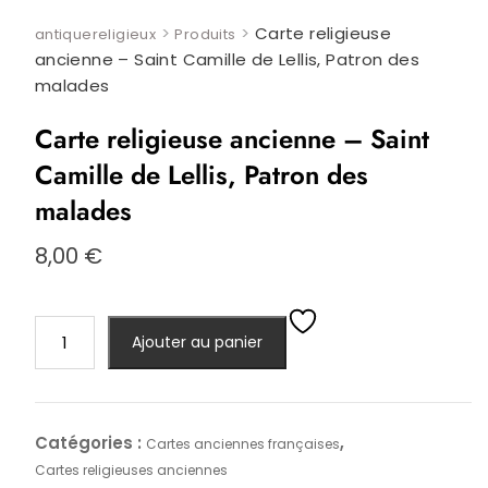
>
>
Carte religieuse
antiquereligieux
Produits
ancienne – Saint Camille de Lellis, Patron des
malades
Carte religieuse ancienne – Saint
Camille de Lellis, Patron des
malades
8,00
€
quantité
Ajouter au panier
de
Carte
religieuse
ancienne
Catégories :
,
Cartes anciennes françaises
–
Cartes religieuses anciennes
Saint