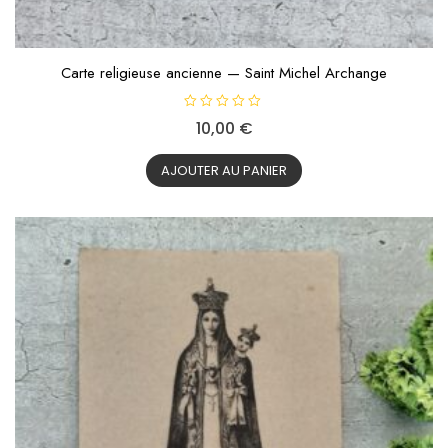
Carte religieuse ancienne — Saint Michel Archange
N
10,00
€
o
t
e
0
AJOUTER AU PANIER
s
u
r
5