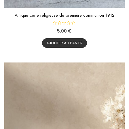
Antique carte religieuse de première communion 1912
N
5,00
€
o
t
e
0
AJOUTER AU PANIER
s
u
r
5