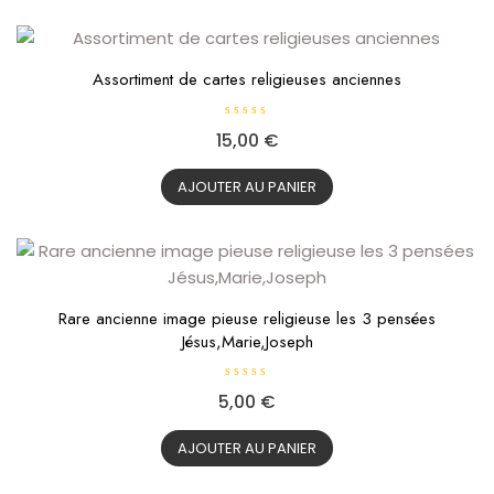
Assortiment de cartes religieuses anciennes
N
15,00
€
o
t
e
0
AJOUTER AU PANIER
s
u
r
5
Rare ancienne image pieuse religieuse les 3 pensées
Jésus,Marie,Joseph
N
5,00
€
o
t
e
0
AJOUTER AU PANIER
s
u
r