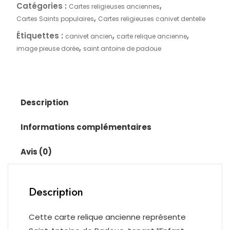
ancienne
Catégories :
,
Cartes religieuses anciennes
–
,
Cartes Saints populaires
Cartes religieuses canivet dentelle
Saint
Étiquettes :
,
,
canivet ancien
carte relique ancienne
Antoine
,
image pieuse dorée
saint antoine de padoue
de
Padoue
–
Canivet
doré
Description
–
Image
Informations complémentaires
pieuse
XIXe–
Avis (0)
XXe
Description
Cette carte relique ancienne représente