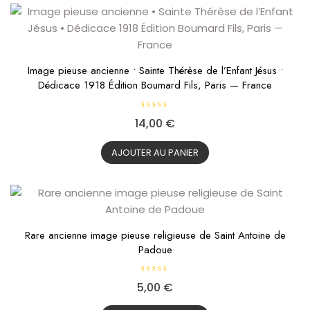
5
Image pieuse ancienne • Sainte Thérèse de l’Enfant Jésus •
Dédicace 1918 Édition Boumard Fils, Paris — France
N
14,00
€
o
t
e
0
AJOUTER AU PANIER
s
u
r
5
Rare ancienne image pieuse religieuse de Saint Antoine de
Padoue
N
5,00
€
o
t
e