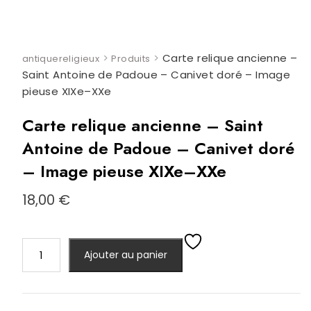
>
>
Carte relique ancienne –
antiquereligieux
Produits
Saint Antoine de Padoue – Canivet doré – Image
pieuse XIXe–XXe
Carte relique ancienne – Saint
Antoine de Padoue – Canivet doré
– Image pieuse XIXe–XXe
18,00
€
quantité
Ajouter au panier
de
Carte
relique