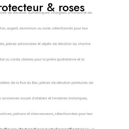
otecteur & roses
ièces de dévotion authentiques, chargées d’histoire et de
ton, argent, aluminium ou acier, sélectionnés pour leur
els, pièces artisanales et objets de dévotion au charme
tal ou corde, idéales pour la prière quotidienne et la
dèles de la Rue du Bac, pièces de dévotion porteuses de
s anciennes issues d’ateliers et fonderies historiques,
ctrices, patrons et intercesseurs, sélectionnées pour leur