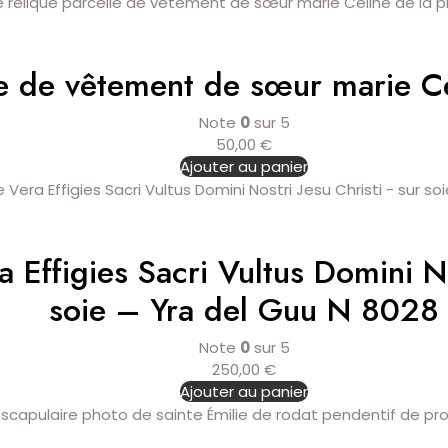
le de vêtement de sœur marie Cé
Note
0
sur 5
50,00
€
Ajouter au panier
a Effigies Sacri Vultus Domini No
soie – Yra del Guu N 8028
Note
0
sur 5
250,00
€
Ajouter au panier