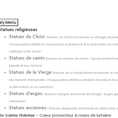
ary Menu
Statues religieuses
Statues du Christ
« Statues du Christ anciennes ou vintage, choisies 
Chaque pièce reflète la compassion, la présence et la profondeur du mess
collection d’art sacré.”
Statues de saints
“Statues anciennes de saints : figures protectrice
beauté et leur histoire.”
Statues de la Vierge
“Statues de la Vierge Marie anciennes ou vin
leur beauté intemporelle. Chaque pièce reflète la dévotion mariale et le sa
la décoration ou la collection.”
Statues d’anges
« Statues d’anges anciennes et vintage : anges ga
intemporel.”
Statues anciennes
« Statues religieuses anciennes en plâtre, bois 
de Sainte Thérèse – Cœur protecteur & roses de lumière
valeur spirituelle.”