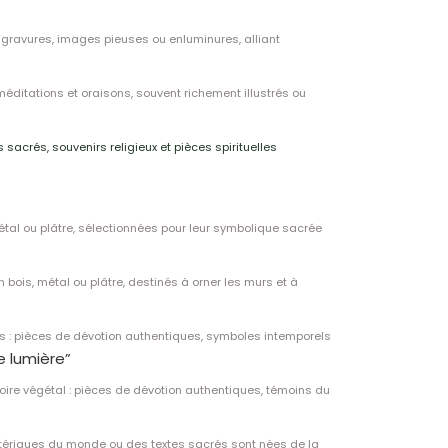
de gravures, images pieuses ou enluminures, alliant
 méditations et oraisons, souvent richement illustrés ou
 sacrés, souvenirs religieux et pièces spirituelles
 métal ou plâtre, sélectionnées pour leur symbolique sacrée
 bois, métal ou plâtre, destinés à orner les murs et à
os : pièces de dévotion authentiques, symboles intemporels
e lumière”
ivoire végétal : pièces de dévotion authentiques, témoins du
sotériques du monde ou des textes sacrés sont nées de la