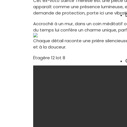
Cet ex-voto Sainte Thérèse est une pièce an
lumière
apparaît comme une présence lumineuse, en
demande de protection, porte ici une vibra
Accroché à un mur, dans un coin méditatif o
du temps lui confère un charme unique, parfa
Chaque détail raconte une prière silencieuse
et à la douceur.
Étagère 12 lot 8