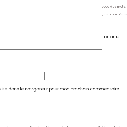
nécessité d’interpréter des phénomènes d’ordre spirituel avec des mots. 
images ou à des symboles, plus qu’à la culture religieuse, cela par néce
À propos de
Formulaire de contact
Politique en matière de remboursements et de retours
site dans le navigateur pour mon prochain commentaire.