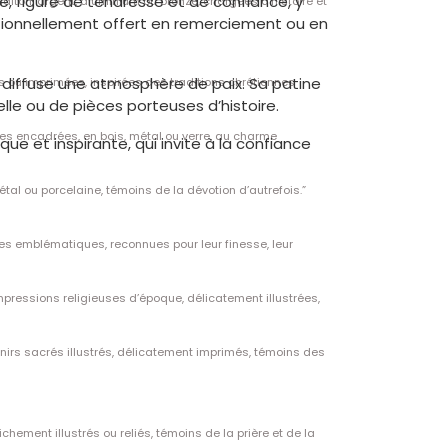
e, figure de tendresse et de confiance, y
laiton, argent, aluminium ou bronze, chargées d’histoire et
tionnellement offert en remerciement ou en
n diffuse une atmosphère de paix. Sa patine
s ou imprimées, inspirées des traditions chrétiennes
lle ou de pièces porteuses d’histoire.
ées encadrées, en bois, métal ou verre, au charme
ue et inspirante, qui invite à la confiance
étal ou porcelaine, témoins de la dévotion d’autrefois.”
es emblématiques, reconnues pour leur finesse, leur
mpressions religieuses d’époque, délicatement illustrées,
irs sacrés illustrés, délicatement imprimés, témoins des
chement illustrés ou reliés, témoins de la prière et de la