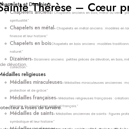
 Sainte Thérèse – Cœur pr
Chapelets et Dizainiers
Chapelets anciens
« Chapelets anciens en bois, métal ou verre : p
spiritualité.”
Chapelets en métal
« Chapelets en métal anciens : modèles en lai
finesse et leur histoire.”
Chapelets en bois
Chapelets en bois anciens : modèles traditionn
naturel.”
Dizainiers
« Dizainiers anciens : petites pièces de dévotion, en bois, mé
 de dévotion
collection.”
Médailles religieuses
Médailles miraculeuses
« Médailles miraculeuses anciennes : mo
protection et de grâce.”
Médailles françaises
« Médailles religieuses françaises : création
témoins du savoir‑faire spirituel français.”
otecteur & roses de lumière.
Médailles de saints
« Médailles anciennes de saints : figures prote
symbolique et leur histoire.”
Médailles anciennes