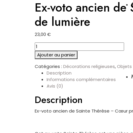
Ex-voto ancien de
de lumière
23,00
€
quantité
de
Ajouter au panier
Ex-
voto
Catégories :
Décorations religieuses
,
Objets
ancien
Description
de
Informations complémentaires
Sainte
Avis (0)
Thérèse
Description
–
Cœur
protecteur
Ex-voto ancien de Sainte Thérèse – Cœur pr
&
roses
de