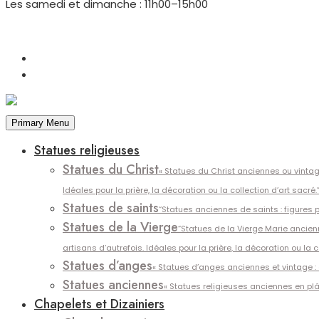
Les samedi et dimanche : 11h00–15h00
Primary Menu
Statues religieuses
Statues du Christ
« Statues du Christ anciennes ou vintag
Idéales pour la prière, la décoration ou la collection d’art sacré.
Statues de saints
“Statues anciennes de saints : figures pr
Statues de la Vierge
“Statues de la Vierge Marie ancienn
artisans d’autrefois. Idéales pour la prière, la décoration ou la c
Statues d’anges
« Statues d’anges anciennes et vintage :
Statues anciennes
« Statues religieuses anciennes en plât
Chapelets et Dizainiers