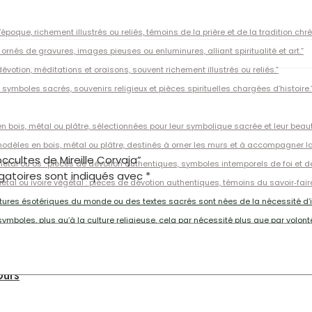
époque, richement illustrés ou reliés, témoins de la prière et de la tradition chré
s ornés de gravures, images pieuses ou enluminures, alliant spiritualité et art.”
dévotion, méditations et oraisons, souvent richement illustrés ou reliés.”
 symboles sacrés, souvenirs religieux et pièces spirituelles chargées d’histoire.
s en bois, métal ou plâtre, sélectionnées pour leur symbolique sacrée et leur beau
modèles en bois, métal ou plâtre, destinés à orner les murs et à accompagner la 
occultes de Mireille Corvaja”
métal ou os : pièces de dévotion authentiques, symboles intemporels de foi et de
gatoires sont indiqués avec
*
métal ou ivoire végétal : pièces de dévotion authentiques, témoins du savoir‑faire 
lectures ésotériques du monde ou des textes sacrés sont nées de la nécessité d’
mboles, plus qu’à la culture religieuse, cela par nécessité plus que par volon
ours