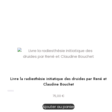
Livre la radiesthésie initiatique des druides par René et
Claudine Bouchet
Note
75,00
€
0
sur
5
Ajouter au panier