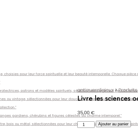
e, choisies pour leur force spirituelle et leur beauté intemporelle. Chaque pièc
”
antiquereligieux
>
Produits
otectrices, patrons et modèles spirituels, sélectionnées pour leur beauté et leur 
Livre les sciences o
es ou vintage, sélectionnées pour leur douceur, leur présence et leur beauté int
ollection.”
35,00
€
 anges gardiens, chérubins et figures célestes au charme intemporel.”
quantité
re, bois ou métal, sélectionnées pour leur charme d’époque et leur valeur spiritu
Ajouter au panier
de