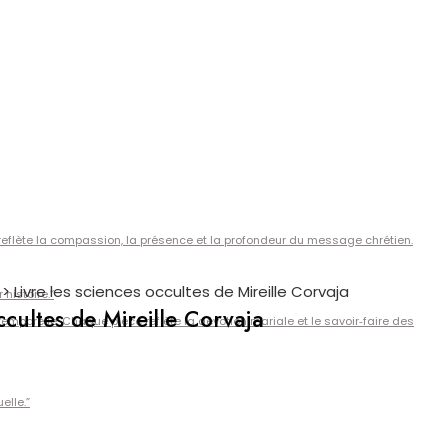
e reflète la compassion, la présence et la profondeur du message chrétien.
>
Livre les sciences occultes de Mireille Corvaja
histoire.”
ccultes de Mireille Corvaja
emporelle. Chaque pièce reflète la dévotion mariale et le savoir‑faire des
elle.”