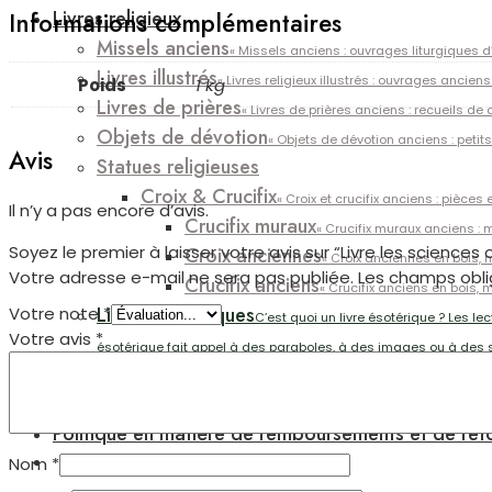
Livres religieux
Informations complémentaires
Missels anciens
« Missels anciens : ouvrages liturgiques d’
Livres illustrés
« Livres religieux illustrés : ouvrages ancien
Poids
1 kg
Livres de prières
« Livres de prières anciens : recueils de 
Objets de dévotion
« Objets de dévotion anciens : petits
Avis
Statues religieuses
Croix & Crucifix
« Croix et crucifix anciens : pièce
Il n’y a pas encore d’avis.
Crucifix muraux
« Crucifix muraux anciens : 
Soyez le premier à laisser votre avis sur “Livre les sciences 
Croix anciennes
« Croix anciennes en bois, 
Votre adresse e-mail ne sera pas publiée.
Les champs obli
Crucifix anciens
« Crucifix anciens en bois, 
Livres ésotériques
Votre note
*
C’est quoi un livre ésotérique ? Les 
Votre avis
*
ésotérique fait appel à des paraboles, à des images ou à des sy
À propos de
Formulaire de contact
Politique en matière de remboursements et de ret
Nom
*