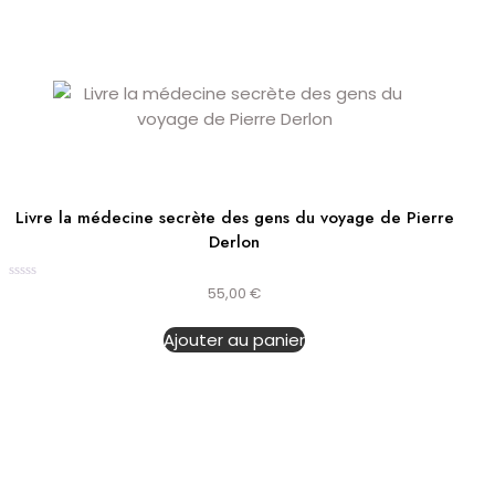
Livre la médecine secrète des gens du voyage de Pierre
Derlon
Note
55,00
€
0
sur
5
Ajouter au panier