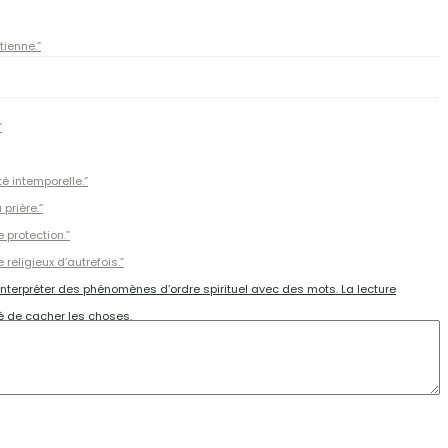
tienne.”
”
té intemporelle.”
prière.”
 protection.”
religieux d’autrefois.”
interpréter des phénomènes d’ordre spirituel avec des mots. La lecture
té de cacher les choses.