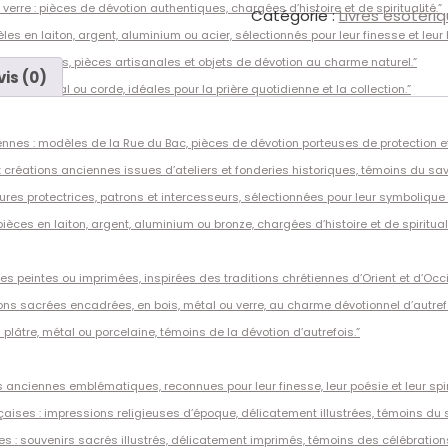
Livre
verre : pièces de dévotion authentiques, chargées d’histoire et de spiritualité.”
Catégorie :
Livres ésotéri
les
s en laiton, argent, aluminium ou acier, sélectionnés pour leur finesse et leur h
sciences
raditionnels, pièces artisanales et objets de dévotion au charme naturel.”
occultes
vis (0)
n bois, métal ou corde, idéales pour la prière quotidienne et la collection.”
de
Mireille
Corvaja
nnes : modèles de la Rue du Bac, pièces de dévotion porteuses de protection e
 créations anciennes issues d’ateliers et fonderies historiques, témoins du savoi
ures protectrices, patrons et intercesseurs, sélectionnées pour leur symbolique et
ièces en laiton, argent, aluminium ou bronze, chargées d’histoire et de spirituali
es peintes ou imprimées, inspirées des traditions chrétiennes d’Orient et d’Occi
ions sacrées encadrées, en bois, métal ou verre, au charme dévotionnel d’autrefo
 plâtre, métal ou porcelaine, témoins de la dévotion d’autrefois.”
anciennes emblématiques, reconnues pour leur finesse, leur poésie et leur spiri
ises : impressions religieuses d’époque, délicatement illustrées, témoins du savo
: souvenirs sacrés illustrés, délicatement imprimés, témoins des célébrations 