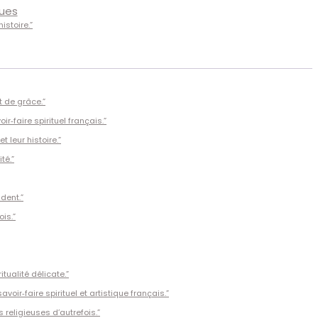
ques
istoire.”
t de grâce.”
r‑faire spirituel français.”
 leur histoire.”
té.”
dent.”
is.”
tualité délicate.”
ir‑faire spirituel et artistique français.”
religieuses d’autrefois.”