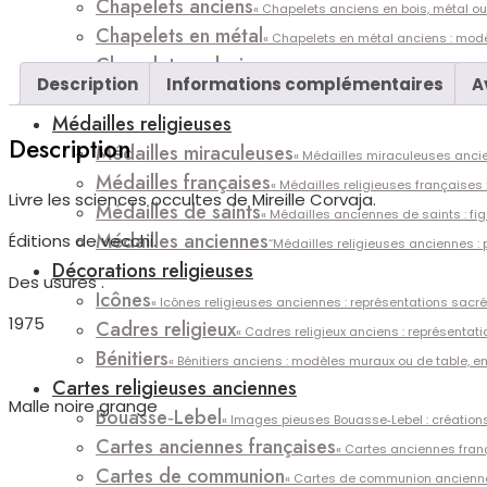
Chapelets anciens
« Chapelets anciens en bois, métal ou 
Chapelets en métal
« Chapelets en métal anciens : modèle
Chapelets en bois
Chapelets en bois anciens : modèles t
Description
Informations complémentaires
A
Dizainiers
« Dizainiers anciens : petites pièces de dévotion, e
Médailles religieuses
Description
Médailles miraculeuses
« Médailles miraculeuses ancie
Médailles françaises
« Médailles religieuses françaises :
Livre les sciences occultes de Mireille Corvaja.
Médailles de saints
« Médailles anciennes de saints : fig
Médailles anciennes
Éditions de vecchi.
“Médailles religieuses anciennes : p
Décorations religieuses
Des usures .
Icônes
« Icônes religieuses anciennes : représentations sacré
1975
Cadres religieux
« Cadres religieux anciens : représentat
Bénitiers
« Bénitiers anciens : modèles muraux ou de table, en
Cartes religieuses anciennes
Malle noire grange
Bouasse‑Lebel
« Images pieuses Bouasse‑Lebel : créations 
Cartes anciennes françaises
« Cartes anciennes frança
Cartes de communion
« Cartes de communion anciennes 