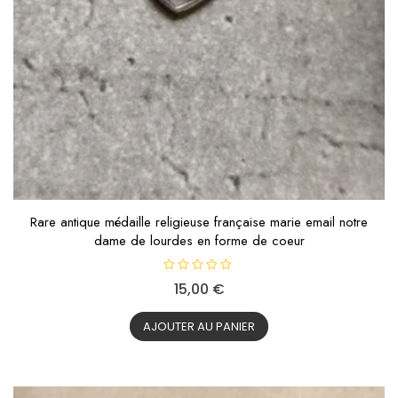
Rare antique médaille religieuse française marie email notre
dame de lourdes en forme de coeur
N
15,00
€
o
t
e
0
AJOUTER AU PANIER
s
u
r
5