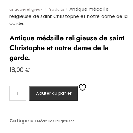
>
>
Antique médaille
antiquereligieux
Produits
religieuse de saint Christophe et notre dame de la
garde.
Antique médaille religieuse de saint
Christophe et notre dame de la
garde.
18,00
€
quantité
Ajouter au panier
de
Antique
médaille
religieuse
Catégorie :
Médailles religieuses
de
saint