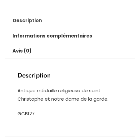
Christophe
et
Description
notre
dame
Informations complémentaires
de
la
Avis (0)
garde.
Description
Antique médaille religieuse de saint
Christophe et notre dame de la garde.
GCB127.