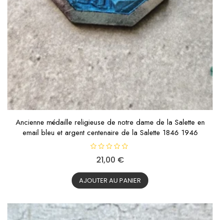
Ancienne médaille religieuse de notre dame de la Salette en
email bleu et argent centenaire de la Salette 1846 1946
N
21,00
€
o
t
e
0
AJOUTER AU PANIER
s
u
r
5