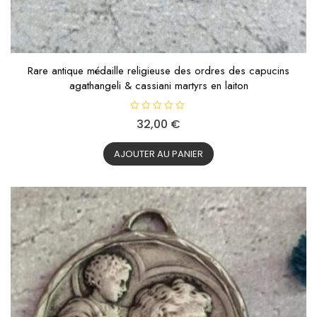
Rare antique médaille religieuse des ordres des capucins
agathangeli & cassiani martyrs en laiton
N
32,00
€
o
t
e
0
AJOUTER AU PANIER
s
u
r
5