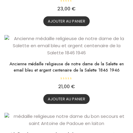
N
23,00
€
o
t
e
0
AJOUTER AU PANIER
s
u
r
5
Ancienne médaille religieuse de notre dame de la Salette en
email bleu et argent centenaire de la Salette 1846 1946
N
21,00
€
o
t
e
0
AJOUTER AU PANIER
s
u
r
5