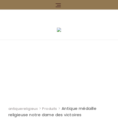
Skip
to
content
>
>
Antique médaille
antiquereligieux
Produits
religieuse notre dame des victoires