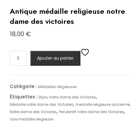
Antique médaille religieuse notre
dame des victoires
18,00
€
quantité
Ajouter au panier
de
Antique
médaille
religieuse
Catégorie :
Médailles religieuses
notre
Étiquettes :
,
Bijou notre dame des Victoires
dame
,
,
Médaille notre dame des Victoires
medaille religieuse ancienne
des
,
,
Notre dame des Victoires
Pendentif notre dame des Victoires
victoires
rare medaille religieuse