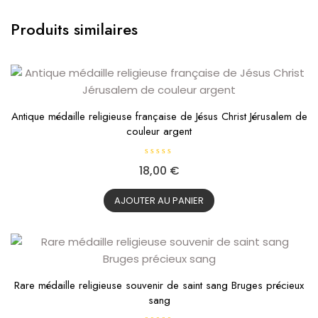
Produits similaires
Antique médaille religieuse française de Jésus Christ Jérusalem de
couleur argent
N
18,00
€
o
t
e
0
AJOUTER AU PANIER
s
u
r
5
Rare médaille religieuse souvenir de saint sang Bruges précieux
sang