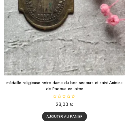
médaille religieuse notre dame du bon secours et saint Antoine
de Padoue en laiton
N
23,00
€
o
t
e
0
AJOUTER AU PANIER
s
u
r