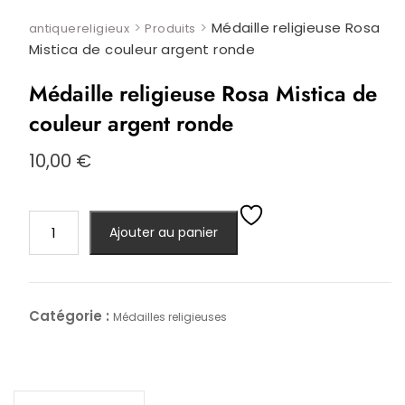
>
>
Médaille religieuse Rosa
antiquereligieux
Produits
Mistica de couleur argent ronde
Médaille religieuse Rosa Mistica de
couleur argent ronde
10,00
€
quantité
Ajouter au panier
de
Médaille
religieuse
Rosa
Catégorie :
Médailles religieuses
Mistica
de
couleur
argent