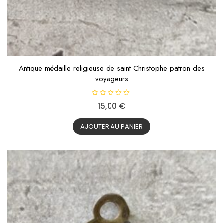
Antique médaille religieuse de saint Christophe patron des
voyageurs
N
15,00
€
o
t
e
0
AJOUTER AU PANIER
s
u
r
5