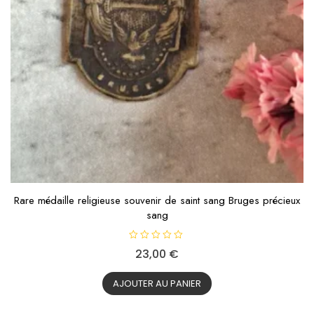
Rare médaille religieuse souvenir de saint sang Bruges précieux
sang
N
23,00
€
o
t
e
0
AJOUTER AU PANIER
s
u
r