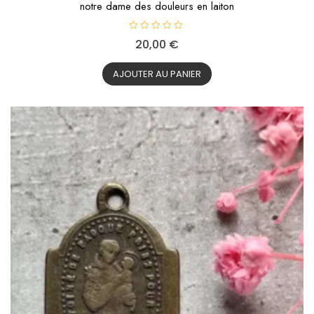
notre dame des douleurs en laiton
N
20,00
€
o
t
e
0
AJOUTER AU PANIER
s
u
r
5