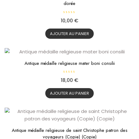
dorée
N
10,00
€
o
t
e
0
AJOUTER AU PANIER
s
u
r
5
Antique médaille religieuse mater boni consilii
N
18,00
€
o
t
e
0
AJOUTER AU PANIER
s
u
r
5
Antique médaille religieuse de saint Christophe patron des
voyageurs (Copie) (Copie)