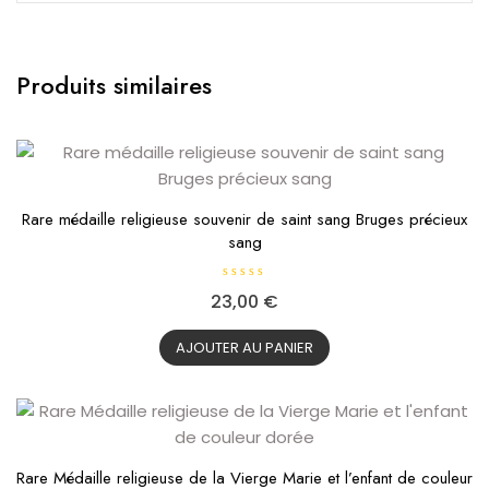
Produits similaires
Rare médaille religieuse souvenir de saint sang Bruges précieux
sang
N
23,00
€
o
t
e
0
AJOUTER AU PANIER
s
u
r
5
Rare Médaille religieuse de la Vierge Marie et l’enfant de couleur