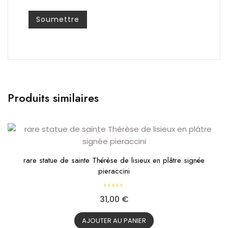
Produits similaires
rare statue de sainte Thérèse de lisieux en plâtre signée
pieraccini
N
31,00
€
o
t
e
0
AJOUTER AU PANIER
s