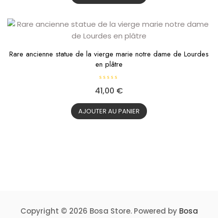
s
u
r
5
Rare ancienne statue de la vierge marie notre dame de Lourdes
en plâtre
N
41,00
€
o
t
e
0
AJOUTER AU PANIER
s
u
r
5
Copyright © 2026 Bosa Store. Powered by
Bosa