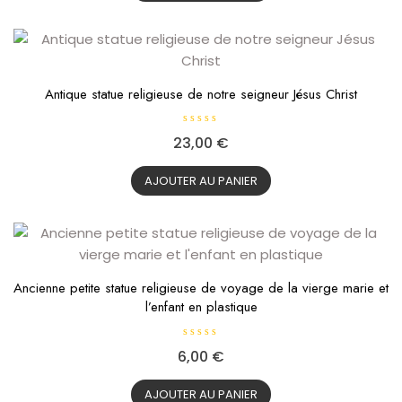
u
r
5
Antique statue religieuse de notre seigneur Jésus Christ
N
23,00
€
o
t
e
0
AJOUTER AU PANIER
s
u
r
5
Ancienne petite statue religieuse de voyage de la vierge marie et
l’enfant en plastique
N
6,00
€
o
t
e
0
AJOUTER AU PANIER