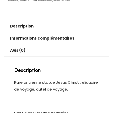
,reliquaire
de
voyage,
autel
de
Description
voyage
Informations complémentaires
Avis (0)
Description
Rare ancienne statue Jésus Christ ,reliquaire
de voyage, autel de voyage.
Des usures vintage normales.