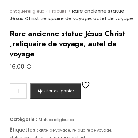
>
>
Rare ancienne statue
antiquereligieux
Produits
Jésus Christ ,reliquaire de voyage, autel de voyage
Rare ancienne statue Jésus Christ
,reliquaire de voyage, autel de
voyage
16,00
€
quantité
Ajouter au panier
de
Rare
ancienne
statue
Catégorie :
Statues religieuses
Jésus
Étiquettes :
,
,
autel de voyage
reliquaire de voyage
Christ
,
statue jesus christ
statuette jesus christ