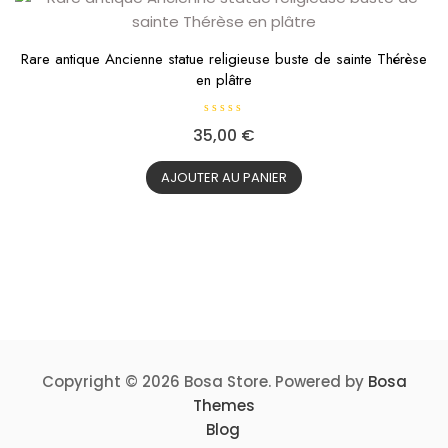
Rare antique Ancienne statue religieuse buste de sainte Thérèse
en plâtre
N
35,00
€
o
t
e
0
AJOUTER AU PANIER
s
u
r
5
Copyright © 2026 Bosa Store. Powered by
Bosa
Themes
Blog