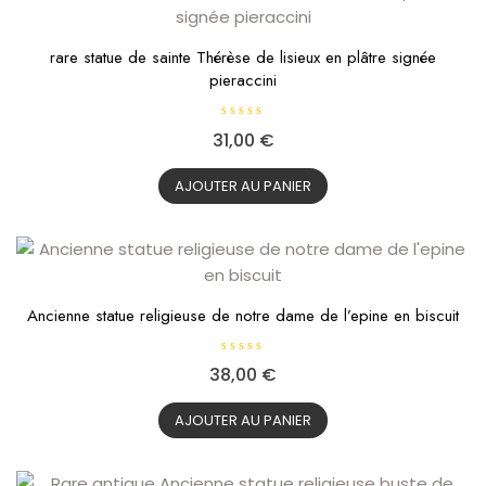
rare statue de sainte Thérèse de lisieux en plâtre signée
pieraccini
N
31,00
€
o
t
e
0
AJOUTER AU PANIER
s
u
r
5
Ancienne statue religieuse de notre dame de l’epine en biscuit
N
38,00
€
o
t
e
0
AJOUTER AU PANIER
s
u
r
5