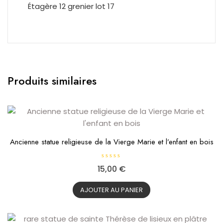
Étagère 12 grenier lot 17
Produits similaires
Ancienne statue religieuse de la Vierge Marie et l’enfant en bois
N
15,00
€
o
t
e
0
AJOUTER AU PANIER
s
u
r
5