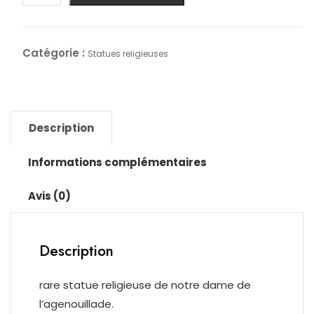
rare
statue
religieuse
Catégorie :
Statues religieuses
de
notre
dame
de
Description
l'agenouillade
Informations complémentaires
Avis (0)
Description
rare statue religieuse de notre dame de
l’agenouillade.