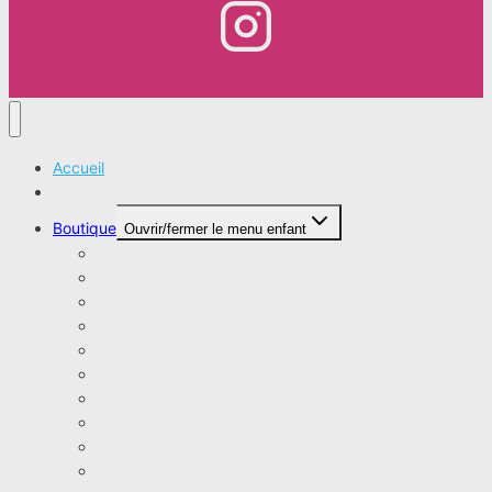
Accueil
A propos
Boutique
Ouvrir/fermer le menu enfant
Médailles religieuses
Chapelets, croix et crucifix
Décorations religieuses
Esotérisme
Objets ethniques
Décoration vintage
Livres et écritures
Arts de la table
Bijoux, vêtements et accessoires
Jouets anciens